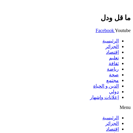
ما قل ودل
Facebook
Youtube
الرئيسية
الجزائر
إقتصاد
تعليم
ثقافة
رياضة
صحة
مجتمع
الدين و الحياة
دولي
إعلانات وإشهار
Menu
الرئيسية
الجزائر
إقتصاد