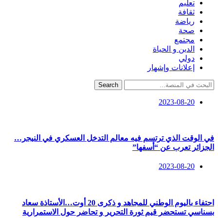
تعليم
ثقافة
رياضة
صحة
مجتمع
الدين و الحياة
دولي
إعلانات وإشهار
Search
2023-08-20
في الوقت الذي ترتسم فيه معالم التدخل العسكري في النيجر…
الجزائر تعرب عن “أسفها”
2023-08-20
احتفاء باليوم الوطني للمجاهد و ذكرى 20 أوت…الأستاذة سعاد
بسناسي تستحضر قيم ثورة التحرير و تحاضر حول الاستمرارية