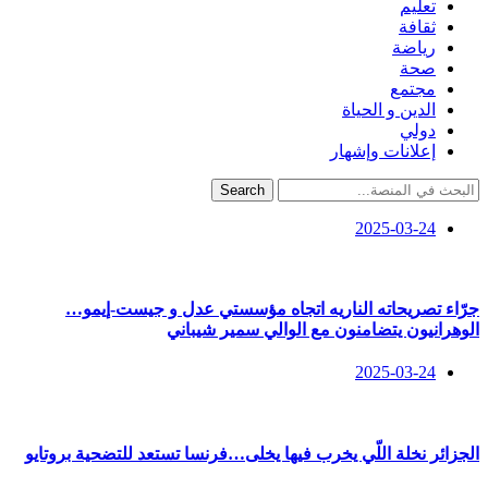
تعليم
ثقافة
رياضة
صحة
مجتمع
الدين و الحياة
دولي
إعلانات وإشهار
Search
2025-03-24
جرّاء تصريحاته الناريه اتجاه مؤسستي عدل و جيست-إيمو…
الوهرانيون يتضامنون مع الوالي سمير شيباني
2025-03-24
الجزائر نخلة اللّي يخرب فيها يخلى…فرنسا تستعد للتضحية بروتايو