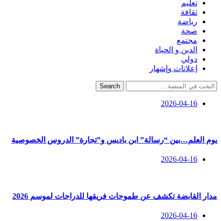
تعليم
ثقافة
رياضة
صحة
مجتمع
الدين و الحياة
دولي
إعلانات وإشهار
Search
2026-04-16
​يوم العلم…بين “رسالة” ابن باديس و”تجارة” الدروس الخصوصية
2026-04-16
مدار القابضة تكشف عن طموحات فريقها للدراجات لموسم 2026
2026-04-16