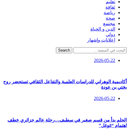
تعليم
ثقافة
رياضة
صحة
مجتمع
الدين و الحياة
دولي
إعلانات وإشهار
Search
2026-05-22
أكاديمية الوهراني للدراسات العلمية والتفاعل الثقافي تستحضر روح
بختي بن عودة
2026-05-22
الحلم بدأ من قسم صغير في سطيف…رحلة عالم جزائري خطف
اهتمام “غوغل”