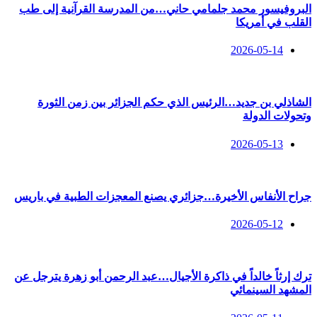
البروفيسور محمد جلمامي حاني…من المدرسة القرآنية إلى طب
القلب في أمريكا
2026-05-14
الشاذلي بن جديد…الرئيس الذي حكم الجزائر بين زمن الثورة
وتحولات الدولة
2026-05-13
جراح الأنفاس الأخيرة…جزائري يصنع المعجزات الطبية في باريس
2026-05-12
ترك إرثاً خالداً في ذاكرة الأجيال…عبد الرحمن أبو زهرة يترجل عن
المشهد السينمائي