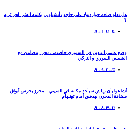
هل تعلو صلعة جوارديولا على حاجب أنشيلوتي بكلمة السّر الجزائرية
؟
2023-02-06
وضع علمي البلدين في الستوري خاصته…محرز يتضامن مع
الشعبين السوري و التركي
2023-01-20
أشاعوا بأن زياش سيأخذ مكانه في السيتي…محرز يخرس أبواق
سخافة المخزن بهدفين أمام توتنهام
2022-08-05
عين على محترفينا قبل صافرة البداية