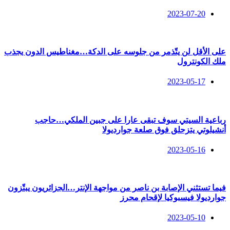
2023-07-20
على الأقل لن يتّذمر من جلوسه على الدكة…مغناطيس الدون يجذب
ملك الكونترول
2023-05-17
رباعية السيتي سوف تبقى عارا على جبين الملكي…حاجب
أنشيلوتي يتزحلق فوق صلعة جوارديولا
2023-05-16
فيما تستثني الإصابة بن ناصر من مواجهة الإنتر…الجزائريون يبتّزون
جوارديولا فيسبوكيا لإقحام محرز
2023-05-10