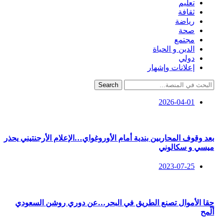
تعليم
ثقافة
رياضة
صحة
مجتمع
الدين و الحياة
دولي
إعلانات وإشهار
Search
2026-04-01
بعد وقوف المحاربين بندية أمام الأوروغواي…الإعلام الأرجنتيني يحذر
ميسي و سكالوني
2023-07-25
حقا الأموال تصنع الطريق في البحر…عن دوري روشن السعودي
ألّمح