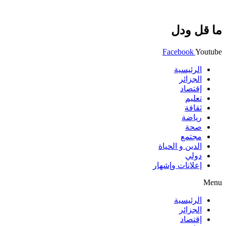
ما قل ودل
Facebook
Youtube
الرئيسية
الجزائر
إقتصاد
تعليم
ثقافة
رياضة
صحة
مجتمع
الدين و الحياة
دولي
إعلانات وإشهار
Menu
الرئيسية
الجزائر
إقتصاد