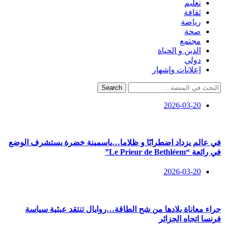
تعليم
ثقافة
رياضة
صحة
مجتمع
الدين و الحياة
دولي
إعلانات وإشهار
Search
2026-03-20
في عالم يزداد اضطرابًا و ظلاما…ياسمينة خضرة يستشرف الوضع
في رائعة “Le Prieur de Bethléem”
2026-03-20
جراء معاناة بلادها من شح الطاقة…روايال تنتقد عبثية سياسة
فرنسا اتجاه الجزائر