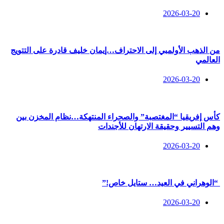
2026-03-20
من الذهب الأولمبي إلى الاحتراف…إيمان خليف قادرة على التتويج
العالمي
2026-03-20
​كأس إفريقيا “المغتصبة” والصحراء المنتهكة…نظام المخزن بين
وهم التسيير وحقيقة الارتهان للأجندات
2026-03-20
“الوهراني في العيد… ستايل خاص!”
2026-03-20