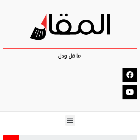
ما قل ودل