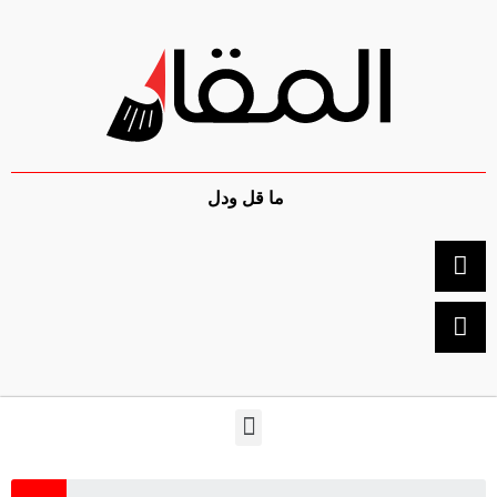
ما قل ودل