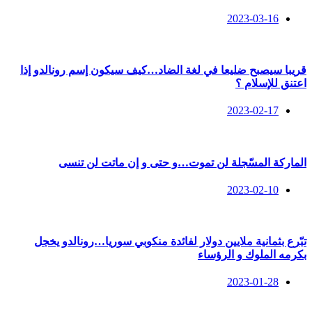
2023-03-16
قريبا سيصبح ضليعا في لغة الضاد…كيف سيكون إسم رونالدو إذا
اعتنق للإسلام ؟
2023-02-17
الماركة المسّجلة لن تموت…و حتى و إن ماتت لن تنسى
2023-02-10
تبّرع بثمانية ملايين دولار لفائدة منكوبي سوريا…رونالدو يخجل
بكرمه الملوك و الرؤساء
2023-01-28