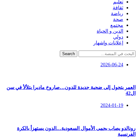
تعليم
ثقافة
رياضة
صحة
مجتمع
الدين و الحياة
دولي
إعلانات وإشهار
Search
2026-06-24
العمر يتحول إلى ضحية جديدة للدون…صاروخ ماديرا يتلألأ في سن
ال42
2024-01-19
رونالدو يصاب بحمى الأموال السعودية…الدون يستهزأ بالكرة
الفرنسية