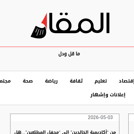
ما قل ودل
قتصاد
تعليم
ثقافة
رياضة
صحة
مجتم
إعلانات وإشهار
2026-05-03
من “أكاديمية الخالدين” إلى “محفل المطبّعين”…هل